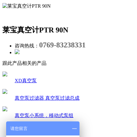
莱宝真空计PTR 90N
0769-83238331
咨询热线：
跟此产品相关的产品
XD真空泵
真空泵过滤器 真空泵过滤总成
真空泵小系统，移动式泵组
产品详情
请您留言