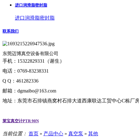
进口润滑脂密封脂
进口润滑脂密封脂
联系我们
东莞迈博真空设备有限公司
手机：15322829331（谢生）
电话：0769-83238331
Q Q：461282336
邮箱：dgmaibo@163.com
地址：东莞市石排镇燕窝村石排大道西康联达工贸中心C栋厂房6
莱宝真空计PTR 90N
当前位置：
首页
»
产品中心
»
真空泵
»
其他