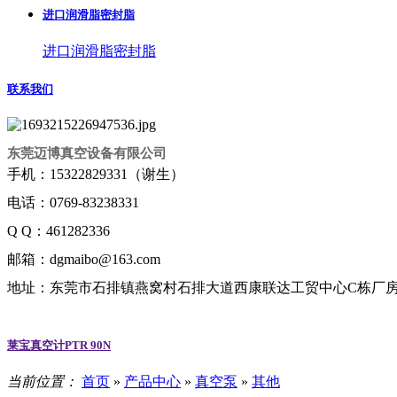
进口润滑脂密封脂
进口润滑脂密封脂
联系我们
东莞迈博真空设备有限公司
手机：15322829331（谢生）
电话：0769-83238331
Q Q：461282336
邮箱：dgmaibo@163.com
地址：东莞市石排镇燕窝村石排大道西康联达工贸中心C栋厂房6
莱宝真空计PTR 90N
当前位置：
首页
»
产品中心
»
真空泵
»
其他