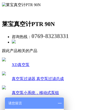
莱宝真空计PTR 90N
0769-83238331
咨询热线：
跟此产品相关的产品
XD真空泵
真空泵过滤器 真空泵过滤总成
真空泵小系统，移动式泵组
产品详情
请您留言